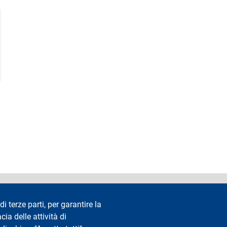
accessibilità
Privacy e cookie
Cookie settings
Note legali
Re
di terze parti, per garantire la
cia delle attività di
Segui La Statale su