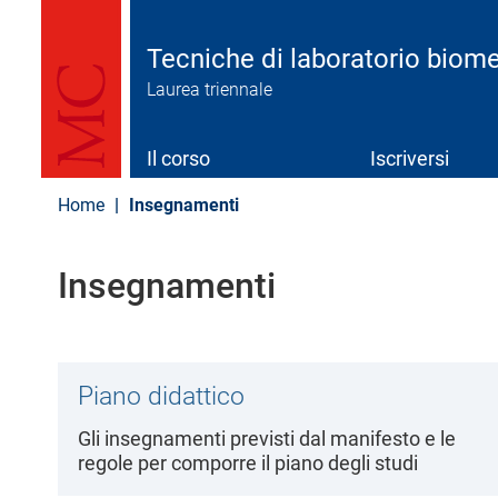
S
a
l
Tecniche di laboratorio biom
t
Laurea triennale
a
a
l
c
Il corso
Iscriversi
o
n
Home
Insegnamenti
t
e
n
Insegnamenti
u
t
o
p
r
i
Piano didattico
n
c
Gli insegnamenti previsti dal manifesto e le
i
regole per comporre il piano degli studi
p
a