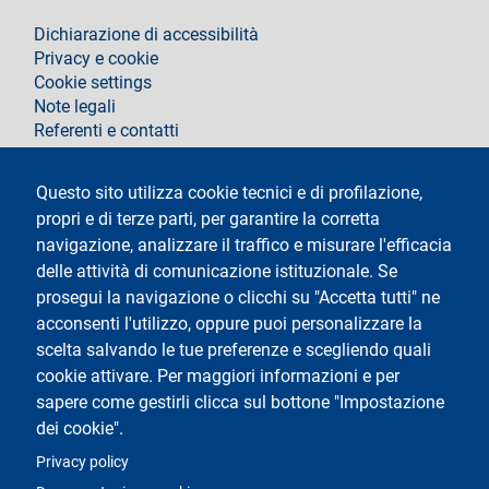
footer
Dichiarazione di accessibilità
Privacy e cookie
Cookie settings
Note legali
Referenti e contatti
Segui La Statale su
Questo sito utilizza cookie tecnici e di profilazione,
propri e di terze parti, per garantire la corretta
navigazione, analizzare il traffico e misurare l'efficacia
delle attività di comunicazione istituzionale. Se
prosegui la navigazione o clicchi su "Accetta tutti" ne
acconsenti l'utilizzo, oppure puoi personalizzare la
Testo
Università degli Studi di Milano
scelta salvando le tue preferenze e scegliendo quali
Via Festa del Perdono 7 - 20122 Milano
cookie attivare. Per maggiori informazioni e per
Tel.
+39 02 5032 5032
Posta elettronica certificata
sapere come gestirli clicca sul bottone "Impostazione
dei cookie".
Logo
Privacy policy