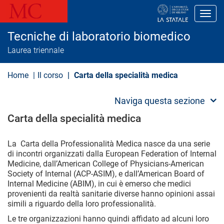
S
a
Toggl
l
t
Tecniche di laboratorio biomedico
a
a
Laurea triennale
l
c
o
Home
Il corso
Carta della specialità medica
n
t
e
Naviga questa sezione
n
u
Carta della specialità medica
t
o
p
La Carta della Professionalità Medica nasce da una serie
r
di incontri organizzati dalla European Federation of Internal
i
Medicine, dall’American College of Physicians-American
n
Society of Internal (ACP-ASIM), e dall’American Board of
c
i
Internal Medicine (ABIM), in cui è emerso che medici
p
provenienti da realtà sanitarie diverse hanno opinioni assai
a
simili a riguardo della loro professionalità.
l
e
Le tre organizzazioni hanno quindi affidato ad alcuni loro